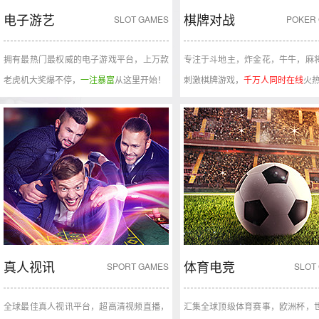
电子游艺
棋牌对战
SLOT GAMES
POKER
拥有最热门最权威的电子游戏平台，上万款
专注于斗地主，炸金花，牛牛，麻
老虎机大奖爆不停，
一注暴富
从这里开始！
刺激棋牌游戏，
千万人同时在线
火热
真人视讯
体育电竞
SPORT GAMES
SLOT
全球最佳真人视讯平台，超高清视频直播，
汇集全球顶级体育赛事，欧洲杯，