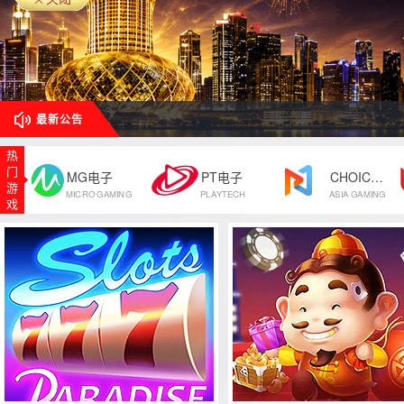
热
门
MG电子
PT电子
CHOICE电子
游
MICRO GAMING
PLAYTECH
ASIA GAMING
戏