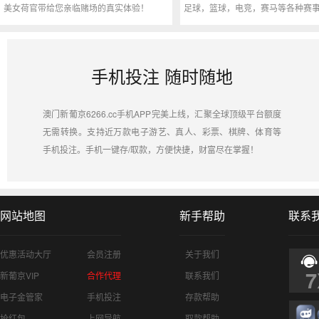
美女荷官带给您亲临赌场的真实体验！
足球，篮球，电竞，赛马等各种赛
手机投注 随时随地
澳门新葡京
6266.cc手机APP完美上线，汇聚全球顶级平台额度
无需转换。支持近万款电子游艺、真人、彩票、棋牌、体育等
手机投注。手机一键存/取款，方便快捷，财富尽在掌握！
网站地图
新手帮助
联系
优惠活动大厅
会员注册
关于我们
7
新葡京VIP
合作代理
联系我们
电子金管家
手机投注
存款帮助
抢红包
上网导航
取款帮助