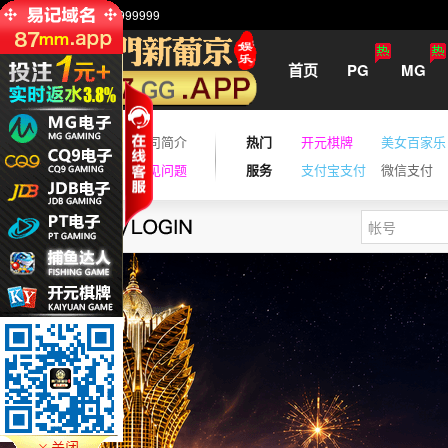
客服热线：+63 9495999999
首页
PG
MG
品牌
牌照展示
公司简介
热门
开元棋牌
美女百家乐
手机
下载中心
常见问题
服务
支付宝支付
微信支付
港澳政府网投牌照
菲律宾政府网投牌照
柬埔寨政府网投牌照