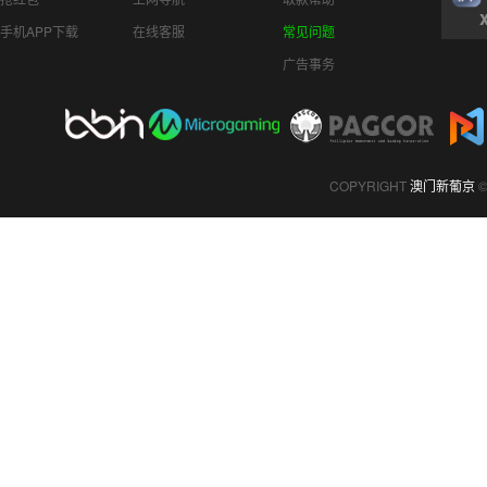
手机APP下载
在线客服
常见问题
广告事务
COPYRIGHT
澳门新葡京
©